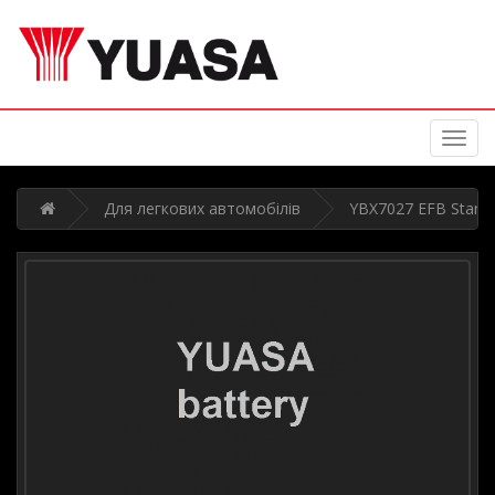
Toggl
navig
Для легкових автомобілів
YBX7027 EFB Start S