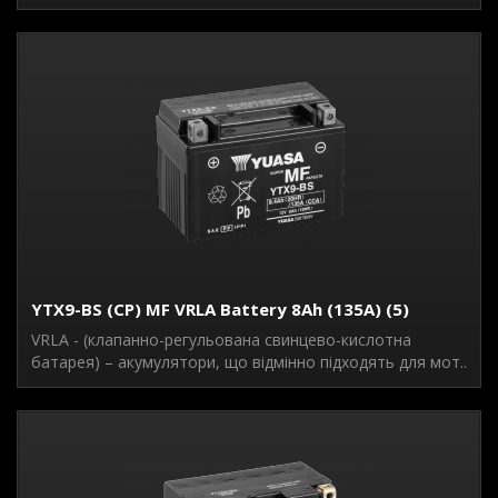
YTX9-BS (CP) MF VRLA Battery 8Ah (135A) (5)
VRLA - (клапанно-регульована свинцево-кислотна
батарея) – акумулятори, що відмінно підходять для мот..