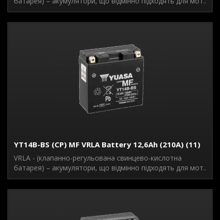
батарея) – акумулятори, що відмінно підходять для мот..
YT14B-BS (CP) MF VRLA Battery 12,6Ah (210A) (11)
VRLA - (клапанно-регульована свинцево-кислотна
батарея) – акумулятори, що відмінно підходять для мот..